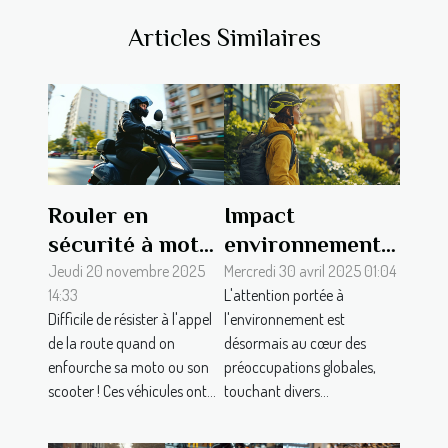
Articles Similaires
Rouler en
Impact
sécurité à moto
environnemental
et scooter : les
et éco-conduite
Jeudi 20 novembre 2025
Mercredi 30 avril 2025 01:04
14:33
L'attention portée à
clés d'une
une nouvelle
Difficile de résister à l'appel
l'environnement est
conduite
tendance chez
de la route quand on
désormais au cœur des
responsable
les motards
enfourche sa moto ou son
préoccupations globales,
soucieux de
scooter ! Ces véhicules ont...
touchant divers...
l'écologie