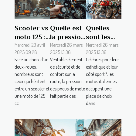
Scooter vs
Quelle est
Quelles
moto 125 :
la pression
sont les
que choisir
idéale pour
meilleures
Mercredi 23 avril
Mercredi 26 mars
Mercredi 26 mars
2025 09:28
2025 13:36
2025 13:36
?
mes pneus
marques
Face au choix d’un
Véritable élément
Célèbres pour leur
de moto ou
de motos
deux-roues,
de sécurité et de
esthétique et leur
de
italiennes
nombreux sont
confort sur la
côté sportif, les
scooter ?
?
ceux qui hésitent
route, la pression
motos italiennes
entre un scooter et
des pneus de moto
occupent une
une moto de 125
fait partie des...
place de choix
cc....
dans...