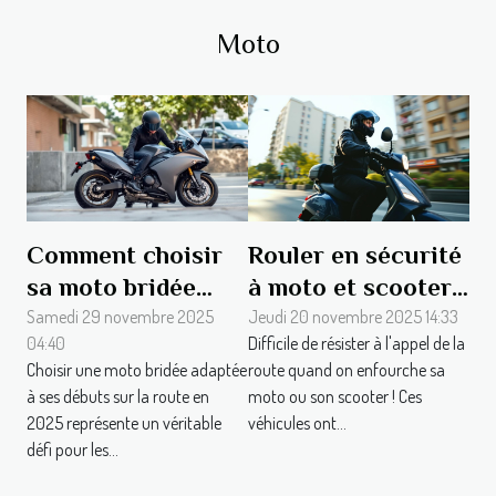
Moto
Comment choisir
Rouler en sécurité
sa moto bridée
à moto et scooter :
pour débutants en
les clés d'une
Samedi 29 novembre 2025
Jeudi 20 novembre 2025 14:33
04:40
Difficile de résister à l'appel de la
2025 ?
conduite
Choisir une moto bridée adaptée
route quand on enfourche sa
responsable
à ses débuts sur la route en
moto ou son scooter ! Ces
2025 représente un véritable
véhicules ont...
défi pour les...