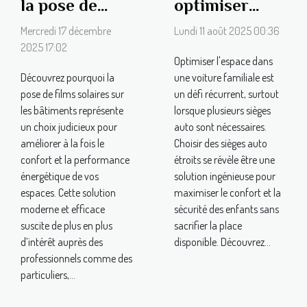
la pose de
optimiser
films solaires
l'espace avec
Mercredi 17 décembre
Lundi 11 août 2025 00:36
sur les
des sièges
2025 17:02
Optimiser l'espace dans
bâtiments
auto étroits ?
Découvrez pourquoi la
une voiture familiale est
pose de films solaires sur
un défi récurrent, surtout
les bâtiments représente
lorsque plusieurs sièges
un choix judicieux pour
auto sont nécessaires.
améliorer à la fois le
Choisir des sièges auto
confort et la performance
étroits se révèle être une
énergétique de vos
solution ingénieuse pour
espaces. Cette solution
maximiser le confort et la
moderne et efficace
sécurité des enfants sans
suscite de plus en plus
sacrifier la place
d’intérêt auprès des
disponible. Découvrez...
professionnels comme des
particuliers,...