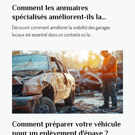
Comment les annuaires
spécialisés améliorent-ils la
visibilité des garages locaux ?
Découvrir comment améliorer la visibilité des garages
locaux est essentiel dans un contexte où la...
Comment préparer votre véhicule
pour un enlèvement d'épave ?