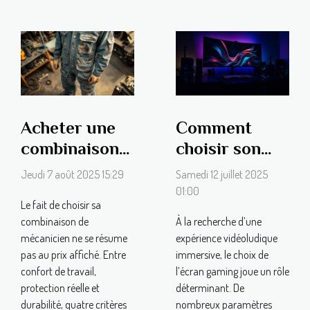
Acheter une
Comment
combinaison
choisir son
de mécanicien
écran gaming
Jeudi 7 août 2025 15:29
Samedi 12 juillet 2025
: 4 critères à
pour une
01:00
Le fait de choisir sa
ne pas
immersion
combinaison de
À la recherche d’une
négliger
totale ?
mécanicien ne se résume
expérience vidéoludique
pas au prix affiché. Entre
immersive, le choix de
confort de travail,
l’écran gaming joue un rôle
protection réelle et
déterminant. De
durabilité, quatre critères
nombreux paramètres