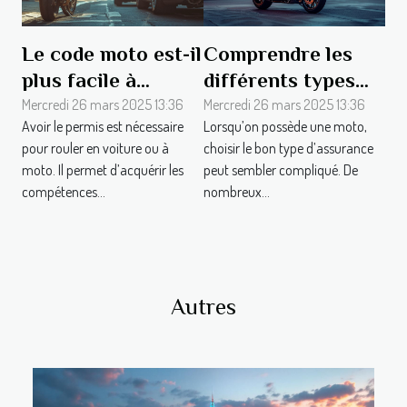
Le code moto est-il
Comprendre les
plus facile à
différents types
réussir que le code
d’assurances moto
Mercredi 26 mars 2025 13:36
Mercredi 26 mars 2025 13:36
Avoir le permis est nécessaire
Lorsqu’on possède une moto,
auto ?
: laquelle est faite
pour rouler en voiture ou à
choisir le bon type d’assurance
pour vous ?
moto. Il permet d’acquérir les
peut sembler compliqué. De
compétences...
nombreux...
Autres