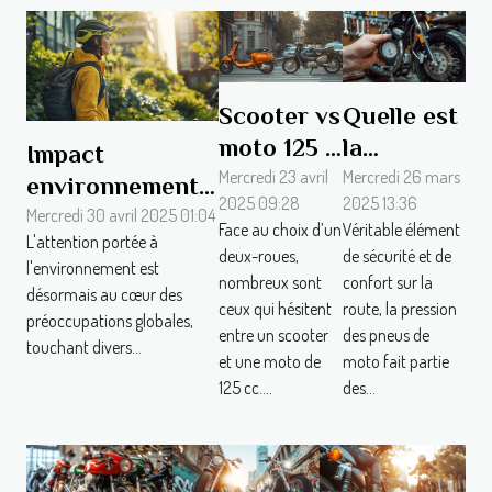
Scooter vs
Quelle est
moto 125 :
la
Impact
que
pression
Mercredi 23 avril
Mercredi 26 mars
environnemental
2025 09:28
2025 13:36
choisir ?
idéale
et éco-conduite
Mercredi 30 avril 2025 01:04
Face au choix d’un
Véritable élément
pour mes
L'attention portée à
une nouvelle
deux-roues,
de sécurité et de
l'environnement est
pneus de
tendance chez
nombreux sont
confort sur la
désormais au cœur des
moto ou
ceux qui hésitent
route, la pression
les motards
préoccupations globales,
entre un scooter
de
des pneus de
soucieux de
touchant divers...
et une moto de
moto fait partie
scooter ?
l'écologie
125 cc....
des...