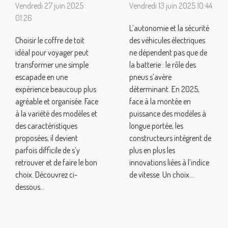
meilleur
vitesse des
Vendredi 27 juin 2025
Vendredi 13 juin 2025 10:44
coffre de toit
pneus
01:26
L’autonomie et la sécurité
pour votre
impacte-t-il
Choisir le coffre de toit
des véhicules électriques
voyage ?
l’autonomie et
idéal pour voyager peut
ne dépendent pas que de
la sécurité
transformer une simple
la batterie : le rôle des
des véhicules
escapade en une
pneus s’avère
expérience beaucoup plus
déterminant. En 2025,
électriques ?
agréable et organisée. Face
face à la montée en
à la variété des modèles et
puissance des modèles à
des caractéristiques
longue portée, les
proposées, il devient
constructeurs intègrent de
parfois difficile de s’y
plus en plus les
retrouver et de faire le bon
innovations liées à l’indice
choix. Découvrez ci-
de vitesse. Un choix...
dessous...