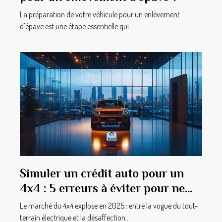
La préparation de votre véhicule pour un enlèvement
d'épave est une étape essentielle qui...
Simuler un crédit auto pour un
4x4 : 5 erreurs à éviter pour ne
pas payer trop cher
Le marché du 4x4 explose en 2025 : entre la vogue du tout-
terrain électrique et la désaffection...