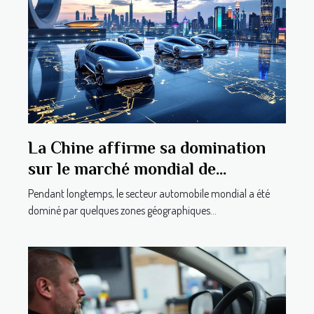
La Chine affirme sa domination
sur le marché mondial de
l’automobile grâce à ses
Pendant longtemps, le secteur automobile mondial a été
exportations impressionnantes
dominé par quelques zones géographiques...