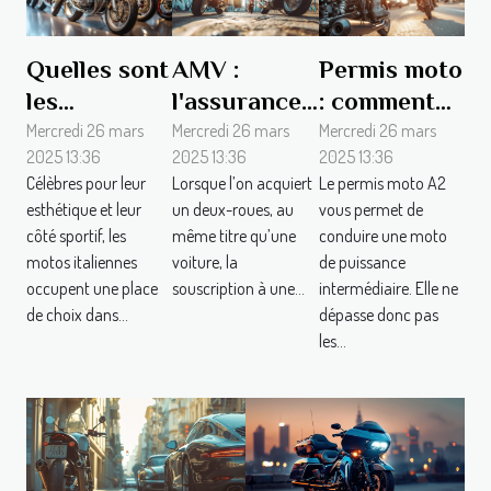
Quelles sont
AMV :
Permis moto
les
l'assurance
: comment
meilleures
moto
fonctionne
Mercredi 26 mars
Mercredi 26 mars
Mercredi 26 mars
2025 13:36
2025 13:36
2025 13:36
marques de
scooter pas
la passerelle
Célèbres pour leur
Lorsque l’on acquiert
Le permis moto A2
motos
chère
A2 vers A ?
esthétique et leur
un deux-roues, au
vous permet de
italiennes ?
côté sportif, les
même titre qu’une
conduire une moto
motos italiennes
voiture, la
de puissance
occupent une place
souscription à une...
intermédiaire. Elle ne
de choix dans...
dépasse donc pas
les...