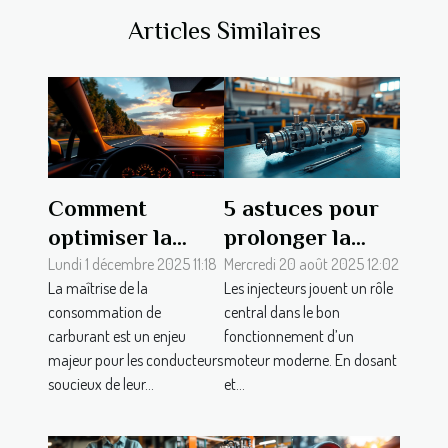
Articles Similaires
Comment
5 astuces pour
optimiser la
prolonger la
consommation
durée de vie de
Lundi 1 décembre 2025 11:18
Mercredi 20 août 2025 12:02
La maîtrise de la
Les injecteurs jouent un rôle
de carburant de
vos injecteurs
consommation de
central dans le bon
votre véhicule ?
carburant est un enjeu
fonctionnement d’un
majeur pour les conducteurs
moteur moderne. En dosant
soucieux de leur...
et...