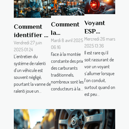
Voyant
Comment
Comment
ESP
la
identifier et
allumé :
Mercredi 26 mars
conversion
Mardi 8 avril 2025
remplacer
Vendredi 27 juin
2025 13:36
que
06:16
à l'éthanol
2025 01:24
une vanne
Il est rare qu’il
Face à la montée
faire ?
L'entretien du
peut
de ralenti
soit rassurant de
constante des prix
système de ralenti
alléger
voir un voyant
défectueuse
des carburants
d’un véhicule est
s’allumer lorsque
votre
traditionnels,
?
souvent négligé,
l’on conduit,
budget
nombreux sont les
pourtant la vanne de
surtout quand on
conducteurs à la...
carburant
ralenti joue un...
est peu...