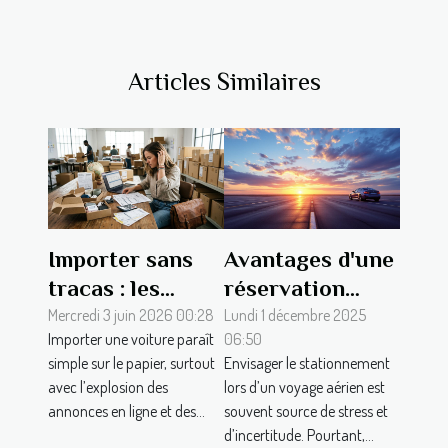
Articles Similaires
Importer sans
Avantages d'une
tracas : les
réservation
étapes souvent
anticipée pour
Mercredi 3 juin 2026 00:28
Lundi 1 décembre 2025
Importer une voiture paraît
06:50
négligées par les
le stationnement
simple sur le papier, surtout
Envisager le stationnement
novices
aéroportuaire
avec l’explosion des
lors d’un voyage aérien est
annonces en ligne et des...
souvent source de stress et
d’incertitude. Pourtant,...