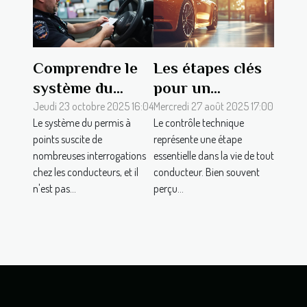
Comprendre le
Les étapes clés
système du
pour un
permis à points
contrôle
Jeudi 23 octobre 2025 16:04
Mercredi 27 août 2025 17:00
Le système du permis à
Le contrôle technique
en détail
technique réussi
points suscite de
représente une étape
sans stress
nombreuses interrogations
essentielle dans la vie de tout
chez les conducteurs, et il
conducteur. Bien souvent
n'est pas...
perçu...