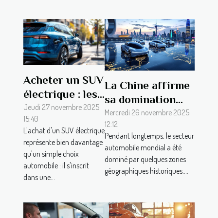
Acheter un SUV
La Chine affirme
électrique : les
sa domination
garanties
Jeudi 27 novembre 2025
sur le marché
Mercredi 26 novembre 2025
15:40
essentielles
12:12
mondial de
L'achat d'un SUV électrique
Pendant longtemps, le secteur
l’automobile
représente bien davantage
automobile mondial a été
qu'un simple choix
grâce à ses
dominé par quelques zones
automobile : il s'inscrit
exportations
géographiques historiques....
dans une...
impressionnantes