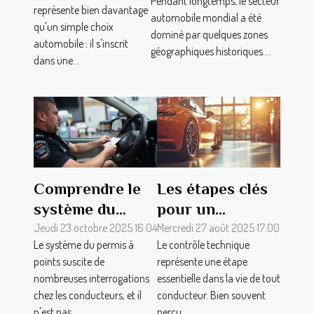
Pendant longtemps, le secteur
l’automobile
représente bien davantage
automobile mondial a été
qu'un simple choix
grâce à ses
dominé par quelques zones
automobile : il s'inscrit
exportations
géographiques historiques....
dans une...
impressionnantes
Comprendre le
Les étapes clés
système du
pour un
permis à points
contrôle
Jeudi 23 octobre 2025 16:04
Mercredi 27 août 2025 17:00
Le système du permis à
Le contrôle technique
en détail
technique réussi
points suscite de
représente une étape
sans stress
nombreuses interrogations
essentielle dans la vie de tout
chez les conducteurs, et il
conducteur. Bien souvent
n'est pas...
perçu...