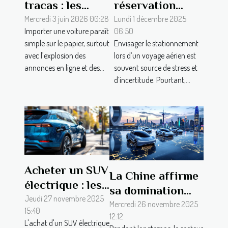
tracas : les
réservation
étapes souvent
anticipée pour
Mercredi 3 juin 2026 00:28
Lundi 1 décembre 2025
Importer une voiture paraît
06:50
négligées par les
le stationnement
simple sur le papier, surtout
Envisager le stationnement
novices
aéroportuaire
avec l’explosion des
lors d’un voyage aérien est
annonces en ligne et des...
souvent source de stress et
d’incertitude. Pourtant,...
Acheter un SUV
La Chine affirme
électrique : les
sa domination
garanties
Jeudi 27 novembre 2025
sur le marché
Mercredi 26 novembre 2025
15:40
essentielles
12:12
mondial de
L'achat d'un SUV électrique